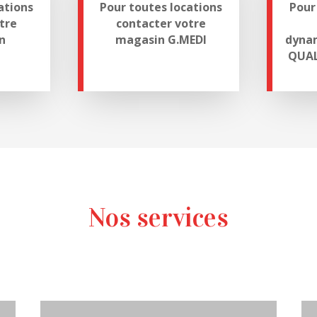
ations
Pour toutes locations
Pour
tre
contacter votre
n
magasin G.MEDI
dynam
QUAL
Nos services
Medi-conseils