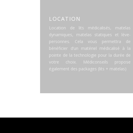
LOCATION
Location de lits médicalisés, matelas
dynamiques, matelas statiques et lève-
personnes. Cela vous permettra de
bénéficier d’un matériel médicalisé à la
pointe de la technologie pour la durée de
votre choix. Médiconseils propose
également des packages (lits + matelas)