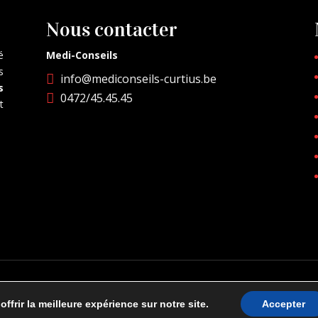
Nous contacter
é
Medi-Conseils
s
info@mediconseils-curtius.be

s
0472/45.45.45

t
force.
Politique de confidentialité
frir la meilleure expérience sur notre site.
Accepter