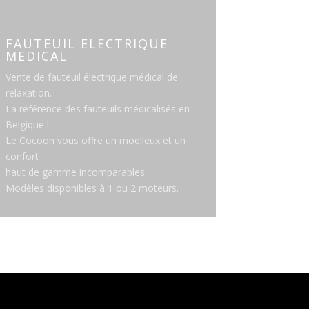
FAUTEUIL ELECTRIQUE
MEDICAL
Vente de fauteuil électrique médical de
relaxation.
La référence des fauteuils médicalisés en
Belgique !
Le Cocoon vous offre un moelleux et un
confort
haut de gamme incomparables.
Modèles disponibles à 1 ou 2 moteurs.