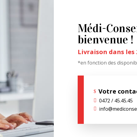
Médi-Consei
bienvenue !
Livraison dans les
*en fonction des disponibi
Votre contac
$
0472 / 45.45.45

info@mediconsei
