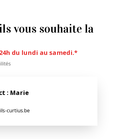
ls vous souhaite la
 24h du lundi au samedi.*
lités
t : Marie
ls-curtius.be